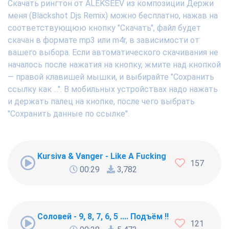
Скачать рингтон от ALEKSEEV из композиции Держи
меня (Blackshot Djs Remix) можно бесплатно, нажав на
соответствующюю кнопку "Скачать", файл будет
скачан в формате mp3 или m4r, в зависимости от
вашего выбора. Если автоматического скачивания не
началось после нажатия на кнопку, жмите над кнопкой
— правой клавишей мышки, и выбирайте "Сохранить
ссылку как ...". В мобильных устройствах надо нажать
и держать палец на кнопке, после чего выбрать
"Сохранить данные по ссылке".
Kursiva & Vanger - Like A Fucking Newbie
157
00:29
3,782
Соловей - 9, 8, 7, 6, 5 .... Подъём !!!
121