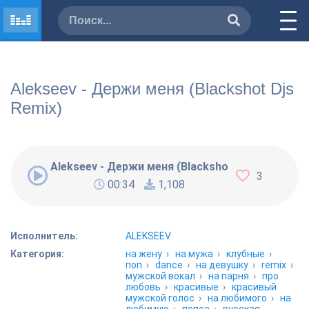
Alekseev - Держи меня (Blackshot Djs
Remix)
Alekseev - Держи меня (Blackshot Djs Remix)
3
00:34
1,108
Исполнитель:
ALEKSEEV
Категория:
на жену
›
на мужа
›
клубные
›
поп
›
dance
›
на девушку
›
remix
›
мужской вокал
›
на парня
›
про
любовь
›
красивые
›
красивый
мужской голос
›
на любимого
›
на