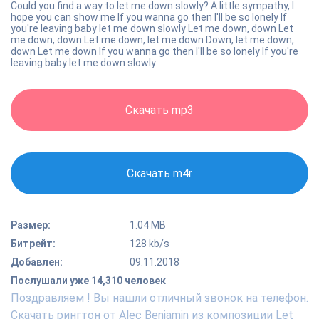
Could you find a way to let me down slowly? A little sympathy, I
hope you can show me If you wanna go then I'll be so lonely If
you're leaving baby let me down slowly Let me down, down Let
me down, down Let me down, let me down Down, let me down,
down Let me down If you wanna go then I'll be so lonely If you're
leaving baby let me down slowly
Скачать mp3
Скачать m4r
Размер:
1.04 MB
Битрейт:
128 kb/s
Добавлен:
09.11.2018
Послушали уже 14,310 человек
Поздравляем ! Вы нашли отличный звонок на телефон.
Скачать рингтон от Alec Benjamin из композиции Let