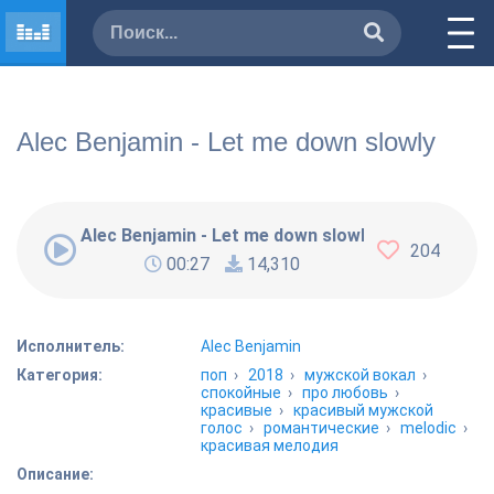
Alec Benjamin - Let me down slowly
Alec Benjamin - Let me down slowly
204
00:27
14,310
Исполнитель:
Alec Benjamin
Категория:
поп
›
2018
›
мужской вокал
›
спокойные
›
про любовь
›
красивые
›
красивый мужской
голос
›
романтические
›
melodic
›
красивая мелодия
Описание: