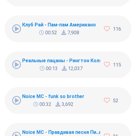
Клуб Рай - Пам-пам Американо
116
00:52
7,908
Реальные пацаны - Рингтон Коляна
115
00:13
12,037
Noice MC - funk so brother
52
00:32
3,692
Noice MC - Правдивая песня Пи..абола