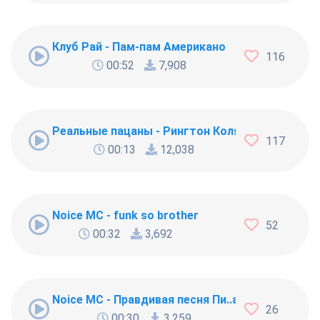
Клуб Рай - Пам-пам Американо
116
00:52
7,908
Реальные пацаны - Рингтон Коляна
117
00:13
12,038
Noice MC - funk so brother
52
00:32
3,692
Noice MC - Правдивая песня Пи..абола
26
00:30
3,259