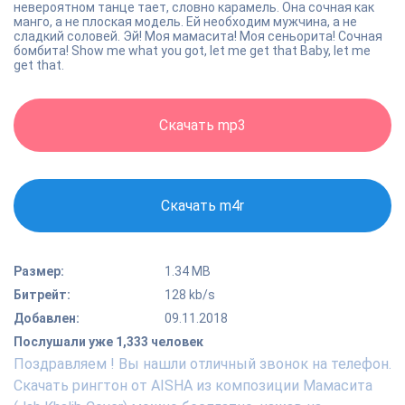
невероятном танце тает, словно карамель. Она сочная как
манго, а не плоская модель. Ей необходим мужчина, а не
сладкий соловей. Эй! Моя мамасита! Моя сеньорита! Сочная
бомбита! Show me what you got, let me get that Baby, let me
get that.
Скачать mp3
Скачать m4r
Размер:
1.34 MB
Битрейт:
128 kb/s
Добавлен:
09.11.2018
Послушали уже 1,333 человек
Поздравляем ! Вы нашли отличный звонок на телефон.
Скачать рингтон от AISHA из композиции Мамасита