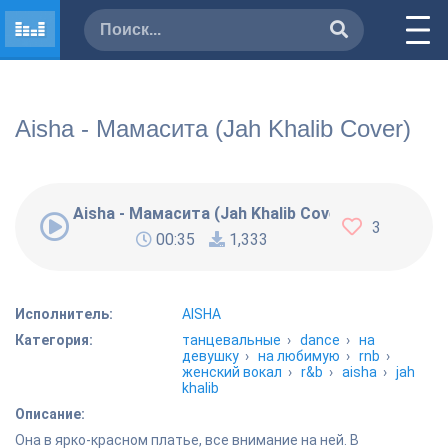
Aisha - Мамасита (Jah Khalib Cover)
Aisha - Мамасита (Jah Khalib Cover)
3
00:35
1,333
Исполнитель:
AISHA
Категория:
танцевальные
›
dance
›
на
девушку
›
на любимую
›
rnb
›
женский вокал
›
r&b
›
aisha
›
jah
khalib
Описание:
Она в ярко-красном платье, все внимание на ней. В