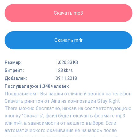
Скачать mp3
Скачать m4r
Размер:
1,020.33 KB
Битрейт:
128 kb/s
Добавлен:
09.11.2018
Послушали уже 1,348 человек
Поздравляем ! Вы нашли отличный звонок на телефон.
Скачать рингтон от Airia из композиции Stay Right
There можно бесплатно, нажав на соответствующюю
кнопку "Скачать", файл будет скачан в формате mp3
или m4r, в зависимости от вашего выбора. Если
автоматического скачивания не началось после