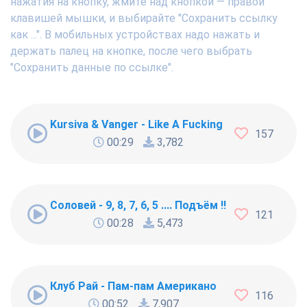
нажатия на кнопку, жмите над кнопкой — правой
клавишей мышки, и выбирайте "Сохранить ссылку
как ...". В мобильных устройствах надо нажать и
держать палец на кнопке, после чего выбрать
"Сохранить данные по ссылке".
Kursiva & Vanger - Like A Fucking Newbie
157
00:29
3,782
Соловей - 9, 8, 7, 6, 5 .... Подъём !!!
121
00:28
5,473
Клуб Рай - Пам-пам Американо
116
00:52
7,907