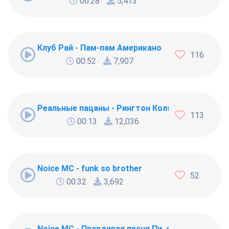
00:28
5,473
Клуб Рай - Пам-пам Американо
116
00:52
7,907
Реальные пацаны - Рингтон Коляна
113
00:13
12,036
Noice MC - funk so brother
52
00:32
3,692
Noice MC - Правдивая песня Пи..абола