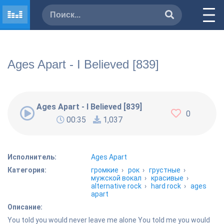
Ages Apart - I Believed [839]
Ages Apart - I Believed [839]
0
00:35
1,037
Исполнитель:
Ages Apart
Категория:
громкие
›
рок
›
грустные
›
мужской вокал
›
красивые
›
alternative rock
›
hard rock
›
ages
apart
Описание:
You told you would never leave me alone You told me you would