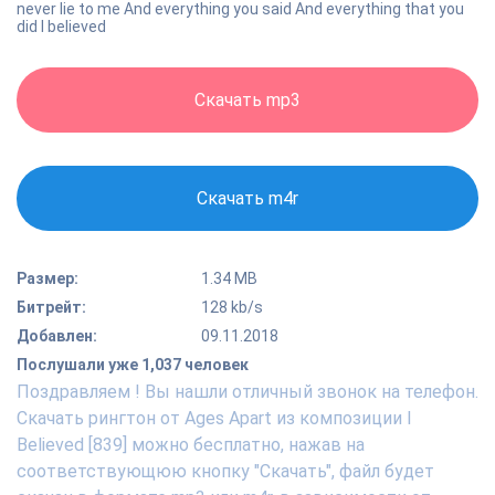
never lie to me And everything you said And everything that you
did I believed
Скачать mp3
Скачать m4r
Размер:
1.34 MB
Битрейт:
128 kb/s
Добавлен:
09.11.2018
Послушали уже 1,037 человек
Поздравляем ! Вы нашли отличный звонок на телефон.
Скачать рингтон от Ages Apart из композиции I
Believed [839] можно бесплатно, нажав на
соответствующюю кнопку "Скачать", файл будет