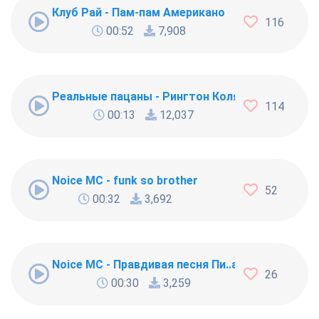
Клуб Рай - Пам-пам Американо
116
00:52
7,908
Реальные пацаны - Рингтон Коляна
114
00:13
12,037
Noice MC - funk so brother
52
00:32
3,692
Noice MC - Правдивая песня Пи..абола
26
00:30
3,259