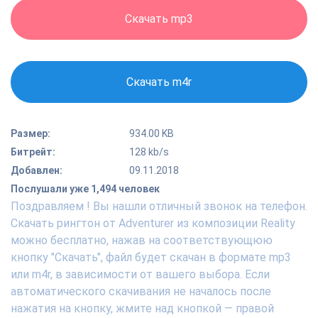
Скачать mp3
Скачать m4r
Размер:
934.00 KB
Битрейт:
128 kb/s
Добавлен:
09.11.2018
Послушали уже 1,494 человек
Поздравляем ! Вы нашли отличный звонок на телефон.
Скачать рингтон от Adventurer из композиции Reality
можно бесплатно, нажав на соответствующюю
кнопку "Скачать", файл будет скачан в формате mp3
или m4r, в зависимости от вашего выбора. Если
автоматического скачивания не началось после
нажатия на кнопку, жмите над кнопкой — правой