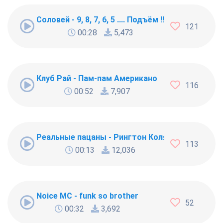
Соловей - 9, 8, 7, 6, 5 .... Подъём !!!
121
00:28
5,473
Клуб Рай - Пам-пам Американо
116
00:52
7,907
Реальные пацаны - Рингтон Коляна
113
00:13
12,036
Noice MC - funk so brother
52
00:32
3,692