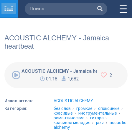
ACOUSTIC ALCHEMY - Jamaica
heartbeat
ACOUSTIC ALCHEMY - Jamaica heartbeat
2
01:18
1,682
Исполнитель:
ACOUSTIC ALCHEMY
Категория:
без слов
›
громкие
›
спокойные
›
красивые
›
инструментальные
›
романтические
›
гитара
›
красивая мелодия
›
jazz
›
acoustic
alchemy