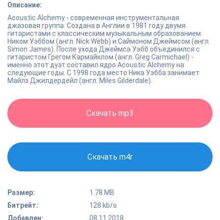
Описание:
Acoustic Alchemy - современная инструментальная
джазовая группа. Создана в Англии в 1981 году двумя
гитаристами с классическим музыкальным образованием:
Ником Уэббом (англ. Nick Webb) и Саймоном Джеймсом (англ.
Simon James). После ухода Джеймса Уэбб объединился с
гитаристом Грегом Кармайклом (англ. Greg Carmichael) -
именно этот дуэт составил ядро Acoustic Alchemy на
следующие годы. С 1998 года место Ника Уэбба занимает
Майлз Джилдердейл (англ. Miles Gilderdale).
Скачать mp3
Скачать m4r
Размер:
1.78 MB
Битрейт:
128 kb/s
Добавлен:
08.11.2018