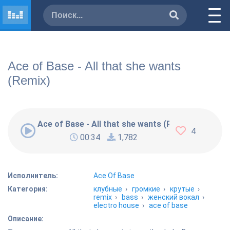
Ace of Base - All that she wants
(Remix)
Ace of Base - All that she wants (Remix)
4
00:34
1,782
Исполнитель:
Ace Of Base
Категория:
клубные
›
громкие
›
крутые
›
remix
›
bass
›
женский вокал
›
electro house
›
ace of base
Описание: