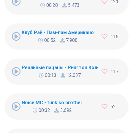
121
00:28
5,473
Клуб Рай - Пам-пам Американо
116
00:52
7,908
Реальные пацаны - Рингтон Коляна
117
00:13
12,037
Noice MC - funk so brother
52
00:32
3,692