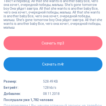
Текст и перевод: All that she wants is another baby Все, чего
она хочет, очередной победы, малыш. She's gone tomorrow
boy Она уйдет завтра. All that she wants is another baby Все,
чего она хочет, очередной победы, малыш. All that she wants
is another baby Все, чего она хочет, очередной победы,
малыш. She's gone tomorrow boy Она уйдет завтра. All that she
wants is another baby Все, чего она хочет, очередной победы,
малыш
Скачать mp3
Скачать m4r
Размер:
528.49 KB
Битрейт:
128 kb/s
Добавлен:
08.11.2018
Послушали уже 1,782 человек
Поздравляем ! Вы нашли отличный звонок на телефон.