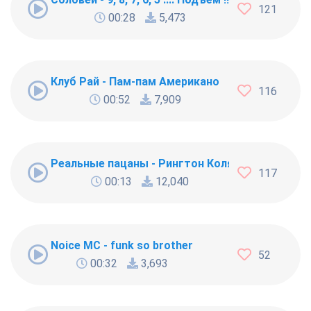
121
00:28
5,473
Клуб Рай - Пам-пам Американо
116
00:52
7,909
Реальные пацаны - Рингтон Коляна
117
00:13
12,040
Noice MC - funk so brother
52
00:32
3,693