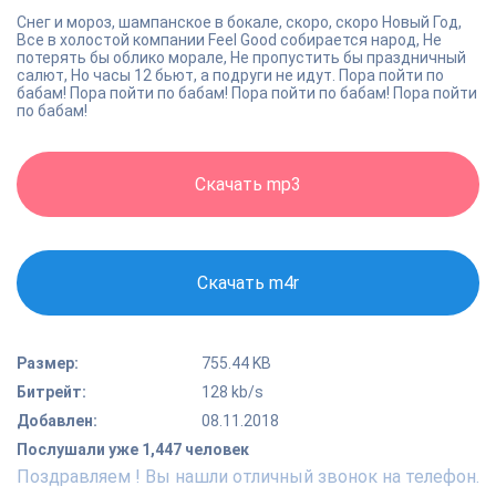
Снег и мороз, шампанское в бокале, скоро, скоро Новый Год,
Все в холостой компании Feel Good собирается народ, Не
потерять бы облико морале, Не пропустить бы праздничный
салют, Но часы 12 бьют, а подруги не идут. Пора пойти по
бабам! Пора пойти по бабам! Пора пойти по бабам! Пора пойти
по бабам!
Скачать mp3
Скачать m4r
Размер:
755.44 KB
Битрейт:
128 kb/s
Добавлен:
08.11.2018
Послушали уже 1,447 человек
Поздравляем ! Вы нашли отличный звонок на телефон.