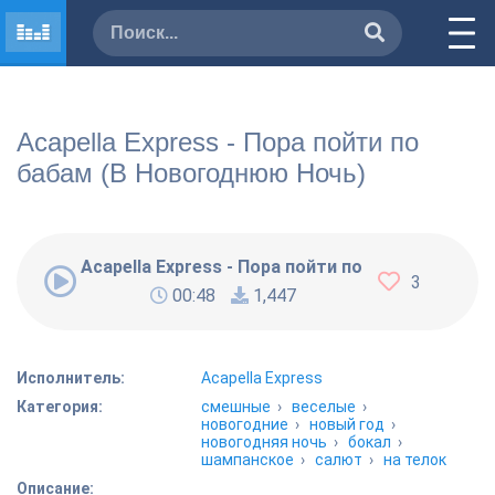
Acapella Express - Пора пойти по
бабам (В Новогоднюю Ночь)
Acapella Express - Пора пойти по бабам (В Но
3
00:48
1,447
Исполнитель:
Acapella Express
Категория:
смешные
›
веселые
›
новогодние
›
новый год
›
новогодняя ночь
›
бокал
›
шампанское
›
салют
›
на телок
Описание: