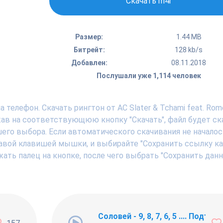
Скачать m4r
Размер:
1.44 MB
Битрейт:
128 kb/s
Добавлен:
08.11.2018
Послушали уже 1,114 человек
телефон. Скачать рингтон от AC Slater & Tchami feat. Rom
жав на соответствующюю кнопку "Скачать", файл будет ск
шего выбора. Если автоматического скачивания не началос
авой клавишей мышки, и выбирайте "Сохранить ссылку как .
ать палец на кнопке, после чего выбрать "Сохранить дан
ng Newbie
Соловей - 9, 8, 7, 6, 5 .... Подъём !