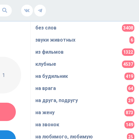
без слов
3408
звуки животных
6
из фильмов
1322
клубные
4537
1
на будильник
419
на врага
64
на друга, подругу
29
на жену
873
на звонок
149
на любимого, любимую
25