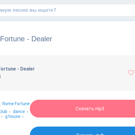
Fortune - Dealer
ortune - Dealer
4
t. Rome Fortune
Скачать mp3
club
›
dance
›
›
g house
›