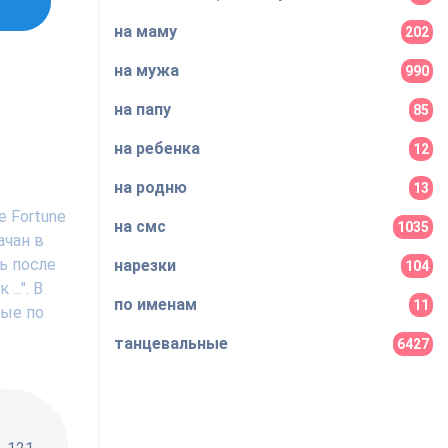
на маму
202
на мужа
990
на папу
85
на ребенка
12
на родню
13
e Fortune
на смс
1035
ачан в
ь после
нарезки
104
..". В
по именам
11
ные по
танцевальные
6427
!!