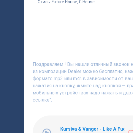
Стиль: Future House, G House
Поздравляем ! Вы нашли отличный звонок на 
из композиции Dealer можно бесплатно, на
формате mp3 или m4r, в зависимости от ва
нажатия на кнопку, жмите над кнопкой — пр
мобильных устройствах надо нажать и держ
ссылке".
Kursiva & Vanger - Like A Fucki