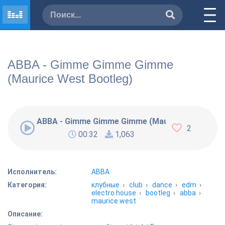
ABBA - Gimme Gimme Gimme
(Maurice West Bootleg)
ABBA - Gimme Gimme Gimme (Maurice West Boot
2
00:32
1,063
Исполнитель:
ABBA
Категория:
клубные
›
club
›
dance
›
edm
›
electro house
›
bootleg
›
abba
›
maurice west
Описание: