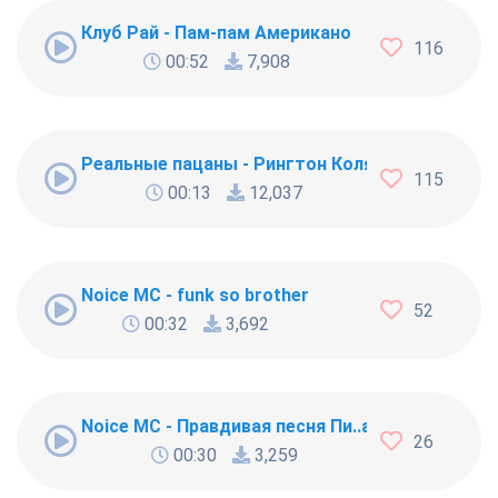
Клуб Рай - Пам-пам Американо
116
00:52
7,908
Реальные пацаны - Рингтон Коляна
115
00:13
12,037
Noice MC - funk so brother
52
00:32
3,692
Noice MC - Правдивая песня Пи..абола
26
00:30
3,259