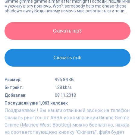
Gimme gimme gimme a man after midnight Господи, пошли мне
мужчину в эту полночь, Won't somebody help me chase these
shadows away Ведь некому помочь мне разогнать эти тени...
Скачать mp3
Скачать m4r
Размер:
995.84 KB
Битрейт:
128 kb/s
Добавлен:
08.11.2018
Послушали уже 1,063 человек
Поздравляем ! Вы нашли отличный звонок на телефон.
Скачать рингтон от ABBA из композиции Gimme Gimme
Gimme (Maurice West Bootleg) можно бесплатно, нажав
на соответствующюю кнопку "Скачать", файл будет