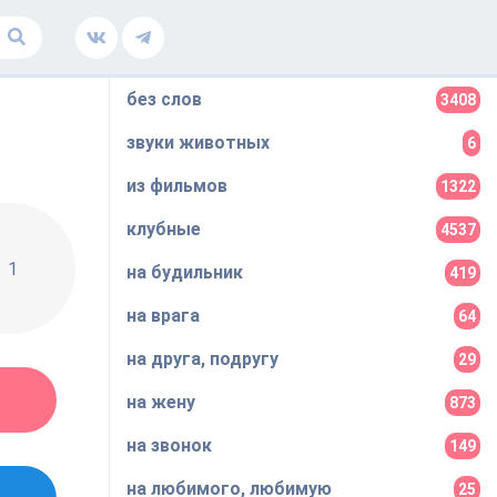
без слов
3408
звуки животных
6
из фильмов
1322
клубные
4537
1
на будильник
419
на врага
64
на друга, подругу
29
на жену
873
на звонок
149
на любимого, любимую
25