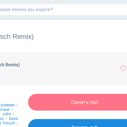
esch Remix)
sch Remix)
Скачать mp3
громкие
›
ссные
›
›
edm
›
se
›
bass
r. fresch
›