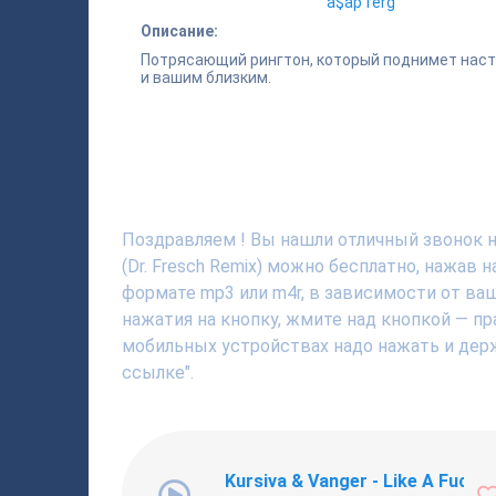
a$ap ferg
Описание:
Потрясающий рингтон, который поднимет наст
и вашим близким.
Поздравляем ! Вы нашли отличный звонок на
(Dr. Fresch Remix) можно бесплатно, нажав
формате mp3 или m4r, в зависимости от ва
нажатия на кнопку, жмите над кнопкой — пр
мобильных устройствах надо нажать и держ
ссылке".
Kursiva & Vanger - Like A Fucki