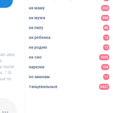
на маму
202
на мужа
990
на папу
85
на ребенка
12
на родню
13
ain Jane
на смс
1035
в
ь после
нарезки
104
..". В
по именам
11
ные по
танцевальные
6427
!!