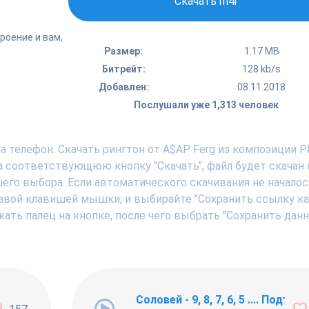
Скачать m4r
роение и вам,
Размер:
1.17 MB
Битрейт:
128 kb/s
Добавлен:
08.11.2018
Послушали уже 1,313 человек
 телефон. Скачать рингтон от A$AP Ferg из композиции Pl
 на соответствующюю кнопку "Скачать", файл будет скачан 
шего выбора. Если автоматического скачивания не началос
авой клавишей мышки, и выбирайте "Сохранить ссылку как .
ать палец на кнопке, после чего выбрать "Сохранить дан
ng Newbie
Соловей - 9, 8, 7, 6, 5 .... Подъём !