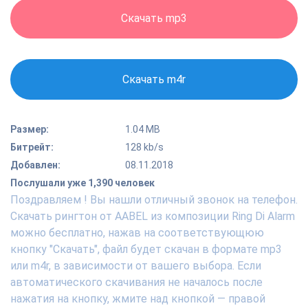
Скачать mp3
Скачать m4r
Размер:
1.04 MB
Битрейт:
128 kb/s
Добавлен:
08.11.2018
Послушали уже 1,390 человек
Поздравляем ! Вы нашли отличный звонок на телефон.
Скачать рингтон от AABEL из композиции Ring Di Alarm
можно бесплатно, нажав на соответствующюю
кнопку "Скачать", файл будет скачан в формате mp3
или m4r, в зависимости от вашего выбора. Если
автоматического скачивания не началось после
нажатия на кнопку, жмите над кнопкой — правой