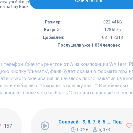
Скачать m4r
 wayayni Ackogn
 ma na hay Back
Размер:
822.44 KB
Битрейт:
128 kb/s
Добавлен:
08.11.2018
Послушали уже 1,034 человек
телефон. Скачать рингтон от A из композиции WA feat. Pit
ю кнопку "Скачать", файл будет скачан в формате mp3 ил
тического скачивания не началось после нажатия на кноп
, и выбирайте "Сохранить ссылку как ...". В мобильных
а кнопке, после чего выбрать "Сохранить данные по ссылк
ng Newbie
Соловей - 9, 8, 7, 6, 5 .... Подъём !
157
00:28
5,473