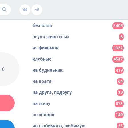
без слов
3408
звуки животных
6
из фильмов
1322
клубные
4537
0
на будильник
419
на врага
64
на друга, подругу
29
на жену
873
на звонок
149
на любимого, любимую
25