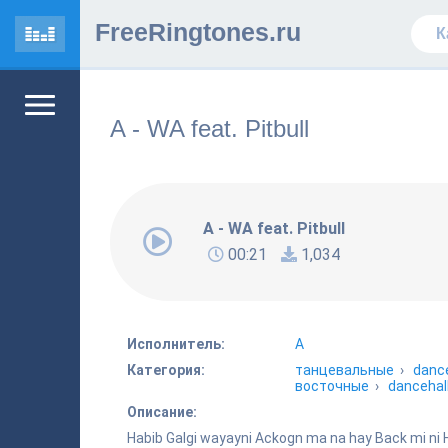
FreeRingtones.ru
A - WA feat. Pitbull
A - WA feat. Pitbull
00:21
1,034
Исполнитель:
A
Категория:
танцевальные
›
danc
восточные
›
dancehal
Описание:
Habib Galgi wayayni Ackogn ma na hay Back mi ni H