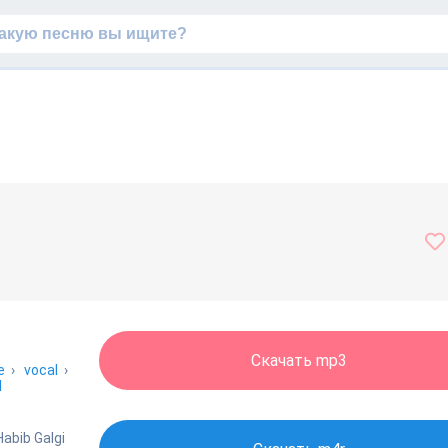
Скачать mp3
e
›
vocal
›
l
abib Galgi