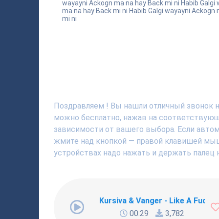
wayayni Ackogn ma na hay Back mi ni Habib Galgi
ma na hay Back mi ni Habib Galgi wayayni Ackogn
mi ni
Поздравляем ! Вы нашли отличный звонок на 
можно бесплатно, нажав на соответствующю
зависимости от вашего выбора. Если автома
жмите над кнопкой — правой клавишей мышки
устройствах надо нажать и держать палец н
Kursiva & Vanger - Like A Fucki
00:29
3,782