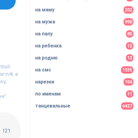
на маму
202
на мужа
990
на папу
85
на ребенка
12
на родню
13
bull
на смс
1035
и m4r, в
ку,
нарезки
104
по именам
11
е".
танцевальные
6427
!!
121