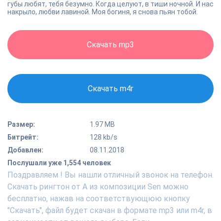
губы любят, тебя безумно. Когда целуют, в тиши ночной. И нас
накрыло, любви лавиной. Моя богиня, я снова пьян тобой.
Скачать mp3
Скачать m4r
Размер:
1.97 MB
Битрейт:
128 kb/s
Добавлен:
08.11.2018
Послушали уже 1,554 человек
Поздравляем ! Вы нашли отличный звонок на телефон.
Скачать рингтон от A из композиции Sen можно
бесплатно, нажав на соответствующюю кнопку
"Скачать", файл будет скачан в формате mp3 или m4r, в