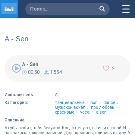
A - Sen
A - Sen
2
00:50
1,554
Исполнитель:
A
Категория:
танцевальные
›
поп
›
dance
›
мужской вокал
›
про любовь
›
красивые
›
vocal
›
a sen
Описание:
А губы любят, тебя безумно. Когда целуют, в тиши ночной. И
нас накрыло, любви лавиной. Две половины, слились в одну. А