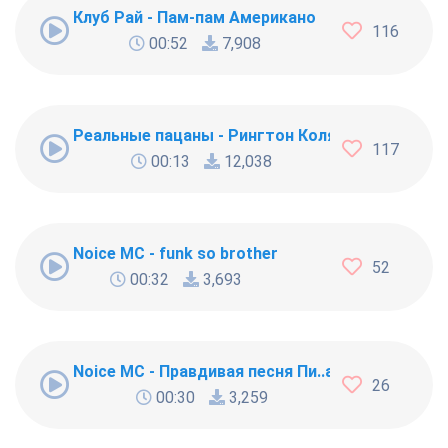
Клуб Рай - Пам-пам Американо
116
00:52
7,908
Реальные пацаны - Рингтон Коляна
117
00:13
12,038
Noice MC - funk so brother
52
00:32
3,693
Noice MC - Правдивая песня Пи..абола
26
00:30
3,259