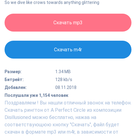
So we dive like crows towards anything glittering
Скачать mp3
Скачать m4r
Размер:
1.34 MB
Битрейт:
128 kb/s
Добавлен:
08.11.2018
Послушали уже 1,154 человек
Поздравляем ! Вы нашли отличный звонок на телефон.
Скачать рингтон от A Perfect Circle из композиции
Disillusioned можно бесплатно, нажав на
соответствующюю кнопку "Скачать", файл будет
скачан в формате mp3 или m4r, в зависимости от