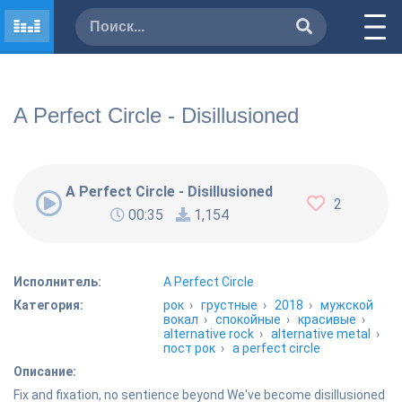
A Perfect Circle - Disillusioned
A Perfect Circle - Disillusioned
2
00:35
1,154
Исполнитель:
A Perfect Circle
Категория:
рок
›
грустные
›
2018
›
мужской
вокал
›
спокойные
›
красивые
›
alternative rock
›
alternative metal
›
пост рок
›
a perfect circle
Описание:
Fix and fixation, no sentience beyond We've become disillusioned