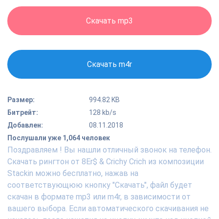
Скачать mp3
Скачать m4r
Размер:
994.82 KB
Битрейт:
128 kb/s
Добавлен:
08.11.2018
Послушали уже 1,064 человек
Поздравляем ! Вы нашли отличный звонок на телефон.
Скачать рингтон от 8Er$ & Crichy Crich из композиции
Stackin можно бесплатно, нажав на
соответствующюю кнопку "Скачать", файл будет
скачан в формате mp3 или m4r, в зависимости от
вашего выбора. Если автоматического скачивания не