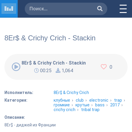
8Er$ & Crichy Crich - Stackin
8Er$ & Crichy Crich - Stackin
0
00:25
1,064
Исполнитель:
8Er$ & Crichy Crich
Категория:
клубные
›
club
›
electronic
›
trap
›
громкие
›
крутые
›
bass
›
2017
›
crichy crich
›
tribal trap
Описание:
8Er$ - диджей из Франции