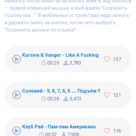
началось после нажатия на кнопку, жмите над кнопкой
— правой клавишей мышки, и выбирайте "Сохранить
ссылку как ...". В мобильных устройствах надо нажать
и держать палец на кнопке, после чего выбрать
"Сохранить данные по ссылке".
Kursiva & Vanger - Like A Fucking Newbie
157
00:29
3,783
Соловей - 9, 8, 7, 6, 5 .... Подъём !!!
121
00:28
5,473
Клуб Рай - Пам-пам Американо
116
00:52
7,908