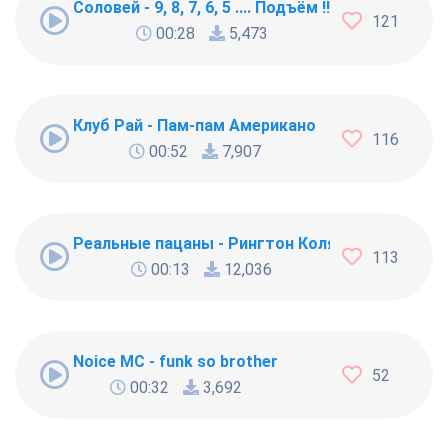
Соловей - 9, 8, 7, 6, 5 .... Подъём !!!
121
00:28
5,473
Клуб Рай - Пам-пам Американо
116
00:52
7,907
Реальные пацаны - Рингтон Коляна
113
00:13
12,036
Noice MC - funk so brother
52
00:32
3,692