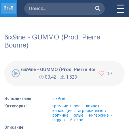
6ix9ine - GUMMO (Prod. Pierre
Bourne)
6ix9ine - GUMMO (Prod. Pierre Bourne)
17
00:42
1,523
Исполнитель:
6ix9ine
Категория:
громкие
›
рэп
›
качает
›
качающие
›
агрессивные
›
рэпчина
›
злые
›
нигерские
›
niggas
›
6ix9ine
Описание: