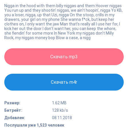
Nigga in the hood with them billy niggas and them Hoover niggas
You run up and they shootin' niggas, we ain't hoopin', nigga Yo KB,
you a loser, nigga, up that Uzi, nigga On the stoop, crills in my
drawers, your girl on my phone She wanna f*ck, but keep her
clothes on, I only want the jaw Man that's really all I use her for, I
kick her out the door I don't want her, you can keep the whore,
she fiendin' for some more In New York my niggas don't Milly
Rock, my niggas money bop Blow a case, a nigg
Скачать mp3
Скачать m4r
Размер:
1.62 MB
Битрейт:
128 kb/s
Добавлен:
08.11.2018
Послушали уже 1,523 человек