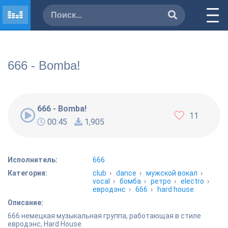
666 - Bomba!
666 - Bomba!
11
00:45
1,905
Исполнитель:
666
Категория:
club
›
dance
›
мужской вокал
›
vocal
›
бомба
›
ретро
›
electro
›
евродэнс
›
666
›
hard house
Описание:
666 немецкая музыкальная группа, работающая в стиле
евродэнс, Hard House.