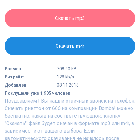
Скачать mp3
Скачать m4r
Размер:
708.90 KB
Битрейт:
128 kb/s
Добавлен:
08.11.2018
Послушали уже 1,905 человек
Поздравляем ! Вы нашли отличный звонок на телефон.
Скачать рингтон от 666 из композиции Bomba! можно
бесплатно, нажав на соответствующюю кнопку
"Скачать", файл будет скачан в формате mp3 или m4r, в
зависимости от вашего выбора. Если
автоматического скачивания не началось после