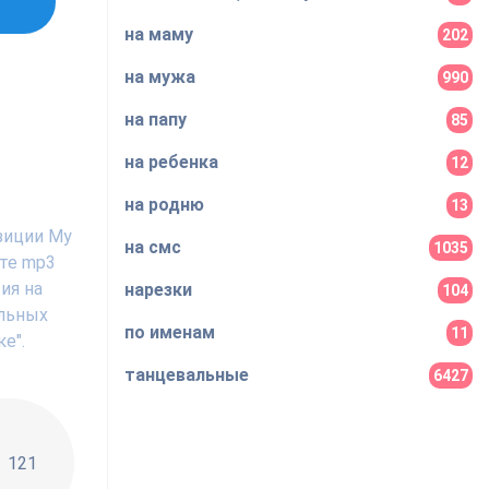
на маму
202
на мужа
990
на папу
85
на ребенка
12
на родню
13
озиции My
на смс
1035
ате mp3
ия на
нарезки
104
ильных
по именам
11
е".
танцевальные
6427
!!
121