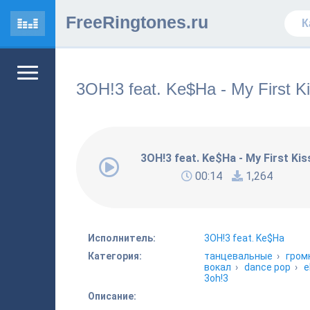
FreeRingtones.ru
3OH!3 feat. Ke$Ha - My First K
3OH!3 feat. Ke$Ha - My First Kis
00:14
1,264
Исполнитель:
3OH!3 feat. Ke$Ha
Категория:
танцевальные
›
гром
вокал
›
dance pop
›
e
3oh!3
Описание: