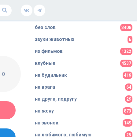
без слов
3408
звуки животных
6
из фильмов
1322
клубные
4537
0
на будильник
419
на врага
64
на друга, подругу
29
на жену
873
на звонок
149
на любимого, любимую
25