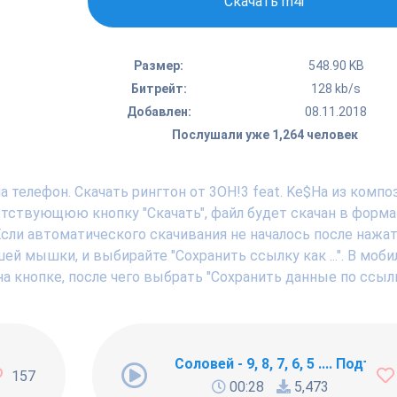
Скачать m4r
Размер:
548.90 KB
Битрейт:
128 kb/s
Добавлен:
08.11.2018
Послушали уже 1,264 человек
 телефон. Скачать рингтон от 3OH!3 feat. Ke$Ha из комп
ветствующюю кнопку "Скачать", файл будет скачан в форм
Если автоматического скачивания не началось после нажат
ей мышки, и выбирайте "Сохранить ссылку как ...". В моб
а кнопке, после чего выбрать "Сохранить данные по ссылк
ng Newbie
Соловей - 9, 8, 7, 6, 5 .... Подъём !
157
00:28
5,473