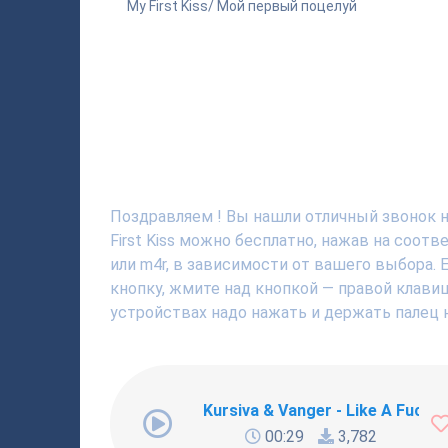
My First Kiss/ Мой первый поцелуй
Поздравляем ! Вы нашли отличный звонок на
First Kiss можно бесплатно, нажав на соот
или m4r, в зависимости от вашего выбора. 
кнопку, жмите над кнопкой — правой клавиш
устройствах надо нажать и держать палец н
Kursiva & Vanger - Like A Fucki
00:29
3,782