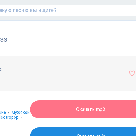
iss
s
Скачать mp3
кие
›
мужской
lectropop
›