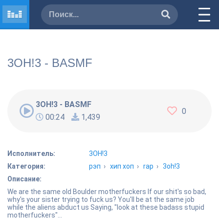
3OH!3 - BASMF
3OH!3 - BASMF
0
00:24
1,439
Исполнитель:
3OH!3
Категория:
рэп
›
хип хоп
›
rap
›
3oh!3
Описание:
We are the same old Boulder motherfuckers If our shit's so bad,
why's your sister trying to fuck us? You'll be at the same job
while the aliens abduct us Saying, "look at these badass stupid
motherfuckers"...