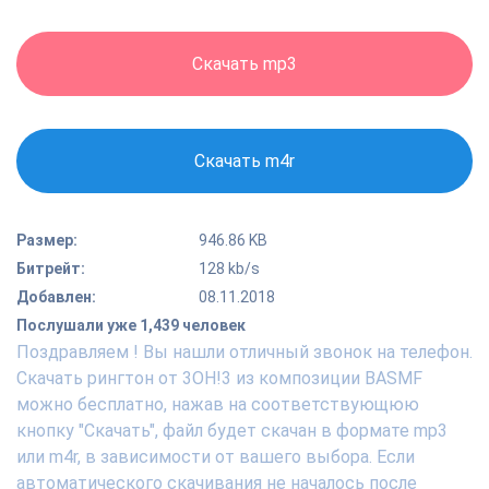
Скачать mp3
Скачать m4r
Размер:
946.86 KB
Битрейт:
128 kb/s
Добавлен:
08.11.2018
Послушали уже 1,439 человек
Поздравляем ! Вы нашли отличный звонок на телефон.
Скачать рингтон от 3OH!3 из композиции BASMF
можно бесплатно, нажав на соответствующюю
кнопку "Скачать", файл будет скачан в формате mp3
или m4r, в зависимости от вашего выбора. Если
автоматического скачивания не началось после