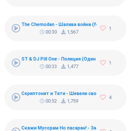
The Chemodan - Шалава война (feat. Рем Дигга
1
00:30
1,567
ST & DJ Pill One - Полиция (Один Дома)
1
00:33
1,477
Скриптонит и Тати - Шевели своим туловищем
4
00:52
1,759
Скажи Мусорам Но пасаран! - Забавный русский