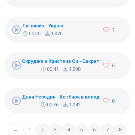
Лигалайз - Укрою
1
00:30
1,476
Скруджи и Кристина Си - Секрет
6
00:41
1,208
Даня Нерадин - Котёнок в колодце
0
00:36
1,242
←
1
2
3
4
5
6
7
8