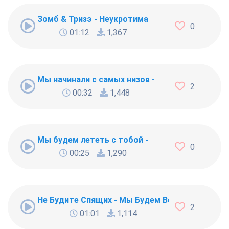
Зомб & Тризэ - Неукротима
0
01:12
1,367
Мы начинали с самых низов -
2
00:32
1,448
Мы будем лететь с тобой -
0
00:25
1,290
Не Будите Спящих - Мы Будем Верить и Ждать
2
01:01
1,114