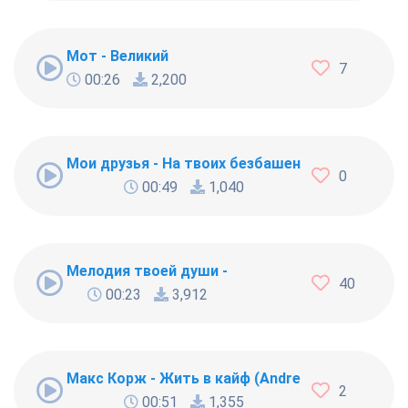
Мот - Великий
7
00:26
2,200
Мои друзья - На твоих безбашенных друзей
0
00:49
1,040
Мелодия твоей души -
40
00:23
3,912
Макс Корж - Жить в кайф (Andrey Hertz remix)
2
00:51
1,355