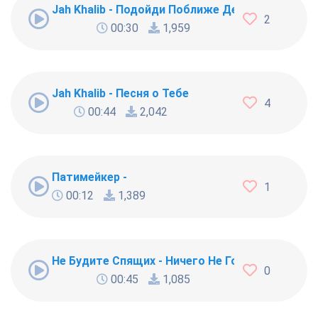
Jah Khalib - Подойди Поближе Детка
2
00:30
1,959
Jah Khalib - Песня о Тебе
4
00:44
2,042
Патимейкер -
1
00:12
1,389
Не Будите Спящих - Ничего Не Говори
0
00:45
1,085