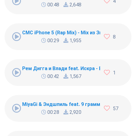
4
00:48
2,648
СМС iPhone 5 (Rap Mix) - Mix из Звука СМС крут
8
00:29
1,955
Рем Дигга и Влади feat. Искра - Вернусь
1
00:42
1,567
MiyaGi & Эндшпиль feat. 9 грамм - Рапапам
57
00:28
2,920