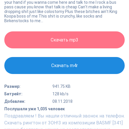
your hand if you wanna come here and talk to me I rock a bus
pass cause you know that talk is cheap Can't make a living
dropping shit just like colostomy Plus these bitches ain't King
Koopa boss of me This shit is crunchy, like socks and
Birkenstocks to me...
Скачать mp3
Скачать m4r
Размер:
941.75 KB
Битрейт:
128 kb/s
Добавлен:
08.11.2018
Послушали уже 1,035 человек
Поздравляем ! Вы нашли отличный звонок на телефон.
Скачать рингтон от 3OH!3 из композиции BASMF [341]