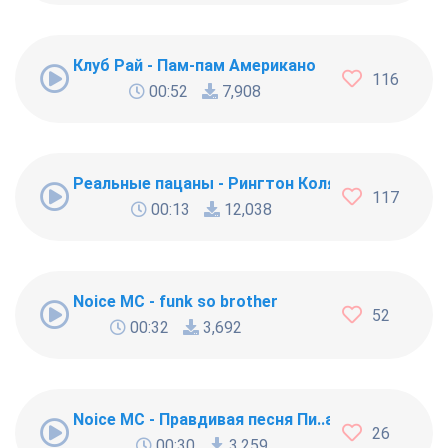
Клуб Рай - Пам-пам Американо
116
00:52
7,908
Реальные пацаны - Рингтон Коляна
117
00:13
12,038
Noice MC - funk so brother
52
00:32
3,692
Noice MC - Правдивая песня Пи..абола
26
00:30
3,259