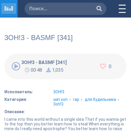
3OH!3 - BASMF [341]
3OH!3 - BASMF [341]
0
00:48
1,035
Исполнитель:
3OH!3
Категория:
хип хоп
›
rap
›
для будильника
›
3oh!3
Описание:
I came into this world without a single idea That if you wanna get
to the top then you better learn how to steal When everything is
mine do I really need apostrophe? You better learn how to raise