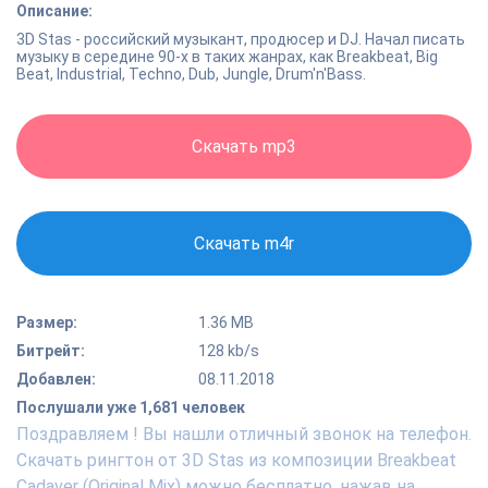
Описание:
3D Stas - российский музыкант, продюсер и DJ. Начал писать
музыку в середине 90-х в таких жанрах, как Breakbeat, Big
Beat, Industrial, Techno, Dub, Jungle, Drum'n'Bass.
Скачать mp3
Скачать m4r
Размер:
1.36 MB
Битрейт:
128 kb/s
Добавлен:
08.11.2018
Послушали уже 1,681 человек
Поздравляем ! Вы нашли отличный звонок на телефон.
Скачать рингтон от 3D Stas из композиции Breakbeat
Cadaver (Original Mix) можно бесплатно, нажав на