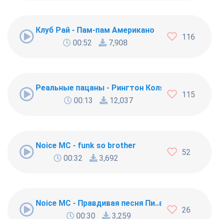
Клуб Рай - Пам-пам Американо
116
00:52
7,908
Реальные пацаны - Рингтон Коляна
115
00:13
12,037
Noice MC - funk so brother
52
00:32
3,692
Noice MC - Правдивая песня Пи..абола
26
00:30
3,259