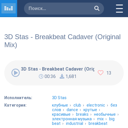
3D Stas - Breakbeat Cadaver (Original
Mix)
3D Stas - Breakbeat Cadaver (Original Mix)
13
00:36
1,681
Исполнитель:
3D Stas
Категория:
клубные
›
club
›
electronic
›
без
слов
›
dance
›
крутые
›
красивые
›
breaks
›
необычные
›
электронная музыка
›
mix
›
big
beat
›
industrial
›
breakbeat