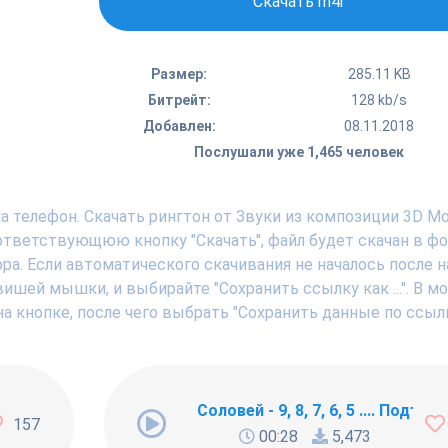
Скачать m4r
Размер:
285.11 KB
Битрейт:
128 kb/s
Добавлен:
08.11.2018
Послушали уже 1,465 человек
а телефон. Скачать рингтон от Звуки из композиции 3D M
ответствующюю кнопку "Скачать", файл будет скачан в ф
ра. Если автоматического скачивания не началось после 
вишей мышки, и выбирайте "Сохранить ссылку как ...". В 
а кнопке, после чего выбрать "Сохранить данные по ссылк
ng Newbie
Соловей - 9, 8, 7, 6, 5 .... Подъём !
157
00:28
5,473