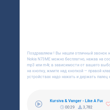
Поздравляем ! Вы нашли отличный звонок н
Nokia N73ME можно бесплатно, нажав на со
mp3 или m4r, в зависимости от вашего выбо
на кнопку, жмите над кнопкой — правой кла
устройствах надо нажать и держать палец н
Kursiva & Vanger - Like A Fucki
00:29
3,782