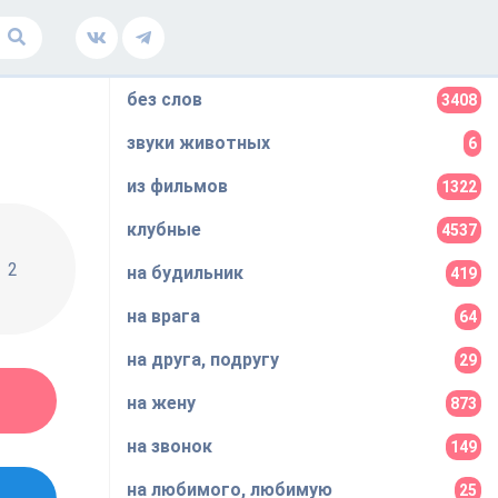
без слов
3408
звуки животных
6
из фильмов
1322
клубные
4537
2
на будильник
419
на врага
64
на друга, подругу
29
на жену
873
на звонок
149
на любимого, любимую
25