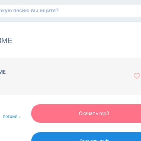
73ME
3ME
Скачать mp3
›
погоня
›