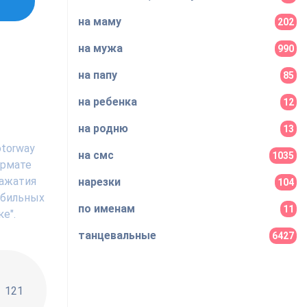
на маму
202
на мужа
990
на папу
85
на ребенка
12
на родню
13
otorway
на смс
1035
ормате
нажатия
нарезки
104
мобильных
по именам
11
е".
танцевальные
6427
!!
121