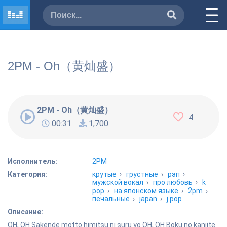
2PM - Oh（黄灿盛）
2PM - Oh（黄灿盛）
4
00:31
1,700
Исполнитель:
2PM
Категория:
крутые
›
грустные
›
рэп
›
мужской вокал
›
про любовь
›
k
pop
›
на японском языке
›
2pm
›
печальные
›
japan
›
j pop
Описание:
OH, OH Sakende motto himitsu ni suru yo OH, OH Boku no kanjite