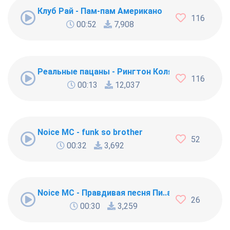
Клуб Рай - Пам-пам Американо
116
00:52
7,908
Реальные пацаны - Рингтон Коляна
116
00:13
12,037
Noice MC - funk so brother
52
00:32
3,692
Noice MC - Правдивая песня Пи..абола
26
00:30
3,259