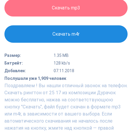
Скачать mp3
Скачать m4r
Размер:
1.35 MB
Битрейт:
128 kb/s
Добавлен:
07.11.2018
Послушали уже 1,909 человек
Поздравляем ! Вы нашли отличный звонок на телефон.
Скачать рингтон от 25 17 из композиции Дурачок
можно бесплатно, нажав на соответствующюю
кнопку "Скачать", файл будет скачан в формате mp3
или m4r, в зависимости от вашего выбора. Если
автоматического скачивания не началось после
нажатия на кнопку, жмите над кнопкой — правой