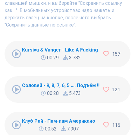
клавишей мышки, и выбирайте "Сохранить ссылку
как ...". В мобильных устройствах надо нажать и
держать палец на кнопке, после чего выбрать
"Сохранить данные по ссылке".
Kursiva & Vanger - Like A Fucking Newbie
157
00:29
3,782
Соловей - 9, 8, 7, 6, 5 .... Подъём !!!
121
00:28
5,473
Клуб Рай - Пам-пам Американо
116
00:52
7,907