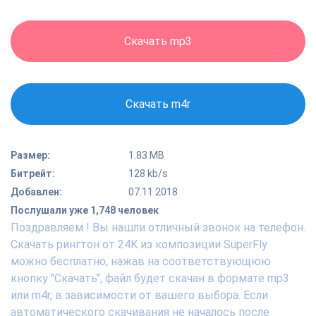
Скачать mp3
Скачать m4r
Размер:
1.83 MB
Битрейт:
128 kb/s
Добавлен:
07.11.2018
Послушали уже 1,748 человек
Поздравляем ! Вы нашли отличный звонок на телефон.
Скачать рингтон от 24K из композиции SuperFly
можно бесплатно, нажав на соответствующюю
кнопку "Скачать", файл будет скачан в формате mp3
или m4r, в зависимости от вашего выбора. Если
автоматического скачивания не началось после