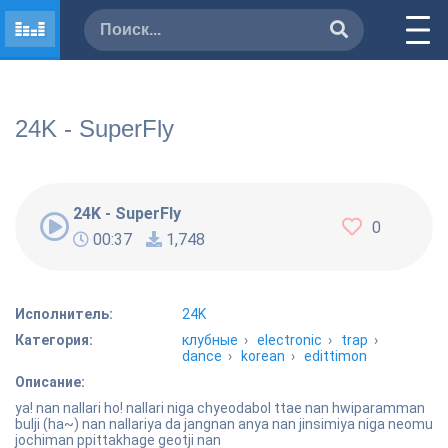
24K - SuperFly
24K - SuperFly
0
00:37
1,748
Исполнитель:
24K
Категория:
клубные
›
electronic
›
trap
›
dance
›
korean
›
edittimon
Описание:
ya! nan nallari ho! nallari niga chyeodabol ttae nan hwiparamman
bulji (ha~) nan nallariya da jangnan anya nan jinsimiya niga neomu
jochiman ppittakhage geotji nan