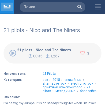
21 pilots - Nico and The Niners
21 pilots - Nico and The Niners
3
00:35
1,267
Исполнитель:
21 Pilots
Категория:
рок
›
2018
›
спокойные
›
alternative rock
›
electronic rock
›
приятный мужской голос
›
21
pilots
›
мелодичные
›
балалайка
Описание:
I'm heavy, my Jumpsuit is on steady I'm lighter when I'm lower,