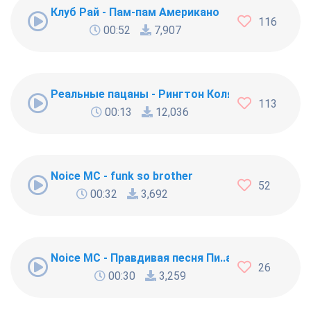
Клуб Рай - Пам-пам Американо
116
00:52
7,907
Реальные пацаны - Рингтон Коляна
113
00:13
12,036
Noice MC - funk so brother
52
00:32
3,692
Noice MC - Правдивая песня Пи..абола
26
00:30
3,259