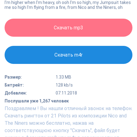
I'm higher when I'm heavy, oh ooh I'm so high, my Jumpsuit takes
me so high I'm flying from a fire, from Nico and the Niners, oh
Скачать mp3
Скачать m4r
Размер:
1.33 MB
Битрейт:
128 kb/s
Добавлен:
07.11.2018
Послушали уже 1,267 человек
Поздравляем ! Вы нашли отличный звонок на телефон.
Скачать рингтон от 21 Pilots из композиции Nico and
The Niners можно бесплатно, нажав на
соответствующюю кнопку "Скачать", файл будет