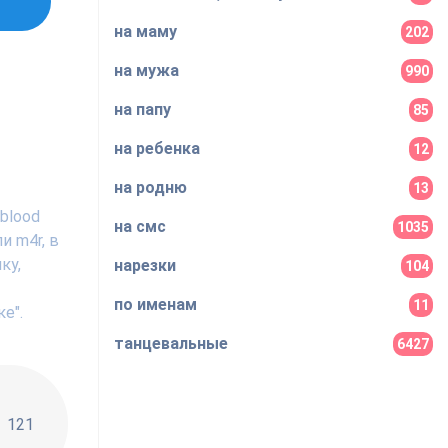
на маму
202
на мужа
990
на папу
85
на ребенка
12
на родню
13
blood
на смс
1035
и m4r, в
ку,
нарезки
104
по именам
11
е".
танцевальные
6427
!!
121