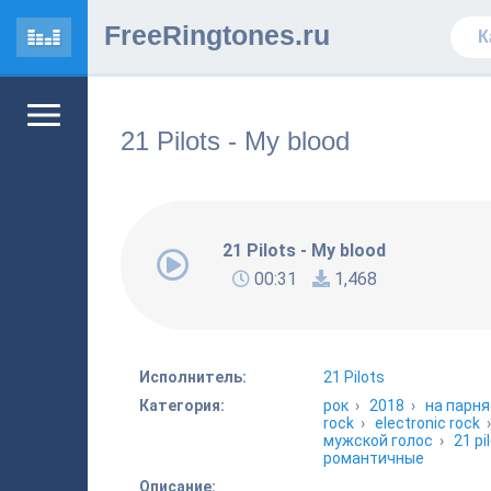
FreeRingtones.ru
21 Pilots - My blood
21 Pilots - My blood
00:31
1,468
Исполнитель:
21 Pilots
Категория:
рок
›
2018
›
на парня
rock
›
electronic rock
мужской голос
›
21 pi
романтичные
Описание: