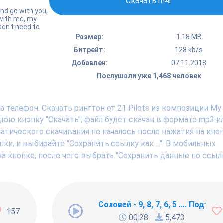
Скачать m4r
and go with you,
 with me, my
don't need to
Размер:
1.18 MB
Битрейт:
128 kb/s
Добавлен:
07.11.2018
Послушали уже 1,468 человек
 телефон. Скачать рингтон от 21 Pilots из композиции My 
ю кнопку "Скачать", файл будет скачан в формате mp3 ил
тического скачивания не началось после нажатия на кноп
, и выбирайте "Сохранить ссылку как ...". В мобильных
а кнопке, после чего выбрать "Сохранить данные по ссылк
ng Newbie
Соловей - 9, 8, 7, 6, 5 .... Подъём !
157
00:28
5,473