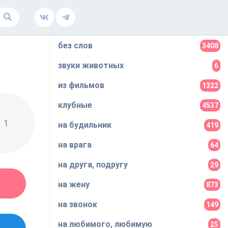
без слов
3408
звуки животных
6
из фильмов
1322
клубные
4537
1
на будильник
419
на врага
64
на друга, подругу
29
на жену
873
на звонок
149
на любимого, любимую
25