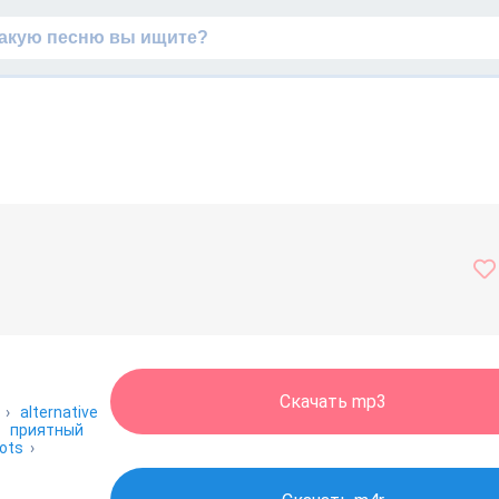
Скачать mp3
›
alternative
›
приятный
lots
›