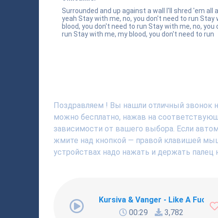
Surrounded and up against a wall I'll shred 'em all 
yeah Stay with me, no, you don't need to run Stay
blood, you don't need to run Stay with me, no, you 
run Stay with me, my blood, you don't need to run
Поздравляем ! Вы нашли отличный звонок на
можно бесплатно, нажав на соответствующю
зависимости от вашего выбора. Если автома
жмите над кнопкой — правой клавишей мышки
устройствах надо нажать и держать палец н
Kursiva & Vanger - Like A Fucki
00:29
3,782