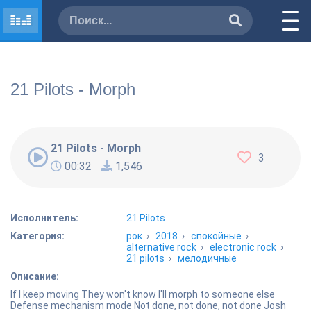
21 Pilots - Morph
21 Pilots - Morph
3
00:32
1,546
Исполнитель:
21 Pilots
Категория:
рок
›
2018
›
спокойные
›
alternative rock
›
electronic rock
›
21 pilots
›
мелодичные
Описание:
If I keep moving They won't know I'll morph to someone else
Defense mechanism mode Not done, not done, not done Josh