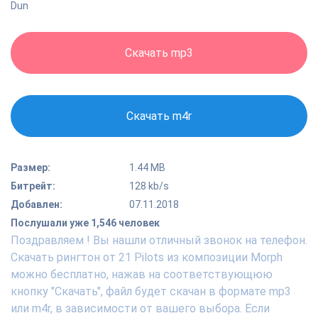
Dun
Скачать mp3
Скачать m4r
Размер:
1.44 MB
Битрейт:
128 kb/s
Добавлен:
07.11.2018
Послушали уже 1,546 человек
Поздравляем ! Вы нашли отличный звонок на телефон.
Скачать рингтон от 21 Pilots из композиции Morph
можно бесплатно, нажав на соответствующюю
кнопку "Скачать", файл будет скачан в формате mp3
или m4r, в зависимости от вашего выбора. Если