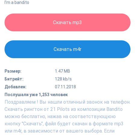
I'm a bandito
Скачать mp3
Скачать m4r
Размер:
1.47 MB
Битрейт:
128 kb/s
Добавлен:
07.11.2018
Послушали уже 1,253 человек
Поздравляем ! Вы нашли отличный звонок на телефон.
Скачать рингтон от 21 Pilots из композиции Bandito
можно бесплатно, нажав на соответствующюю
кнопку "Скачать", файл будет скачан в формате mp3
или m4r, в зависимости от вашего выбора. Если