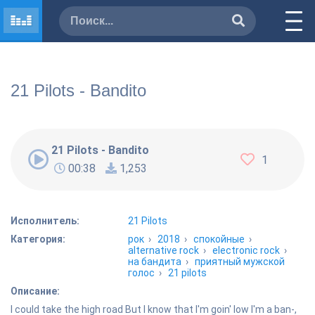
21 Pilots - Bandito
21 Pilots - Bandito
1
00:38
1,253
Исполнитель:
21 Pilots
Категория:
рок
›
2018
›
спокойные
›
alternative rock
›
electronic rock
›
на бандита
›
приятный мужской
голос
›
21 pilots
Описание:
I could take the high road But I know that I'm goin' low I'm a ban-,