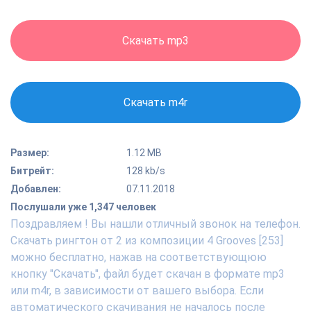
Скачать mp3
Скачать m4r
Размер:
1.12 MB
Битрейт:
128 kb/s
Добавлен:
07.11.2018
Послушали уже 1,347 человек
Поздравляем ! Вы нашли отличный звонок на телефон.
Скачать рингтон от 2 из композиции 4 Grooves [253]
можно бесплатно, нажав на соответствующюю
кнопку "Скачать", файл будет скачан в формате mp3
или m4r, в зависимости от вашего выбора. Если
автоматического скачивания не началось после