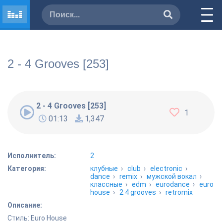
2 - 4 Grooves [253]
2 - 4 Grooves [253]
1
01:13
1,347
Исполнитель:
2
Категория:
клубные
›
club
›
electronic
›
dance
›
remix
›
мужской вокал
›
классные
›
edm
›
eurodance
›
euro
house
›
2 4 grooves
›
retromix
Описание:
Стиль: Euro House