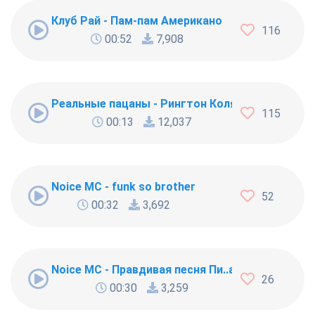
Клуб Рай - Пам-пам Американо
116
00:52
7,908
Реальные пацаны - Рингтон Коляна
115
00:13
12,037
Noice MC - funk so brother
52
00:32
3,692
Noice MC - Правдивая песня Пи..абола
26
00:30
3,259