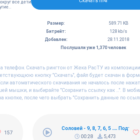
Скачать m4r
округ все дети
гие...
Размер:
589.71 KB
Битрейт:
128 kb/s
Добавлен:
28.11.2018
Послушали уже 1,370 человек
а телефон. Скачать рингтон от Жека РасТУ из композиции
ветствующюю кнопку "Скачать", файл будет скачан в форм
Если автоматического скачивания не началось после нажат
ей мышки, и выбирайте "Сохранить ссылку как ...". В моб
а кнопке, после чего выбрать "Сохранить данные по ссылк
ng Newbie
Соловей - 9, 8, 7, 6, 5 .... Подъём !
157
00:28
5,473