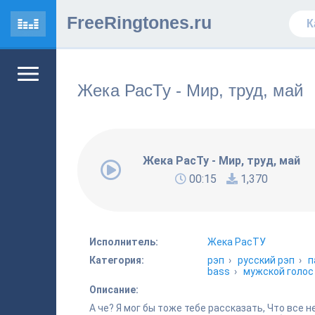
FreeRingtones.ru
Жека РасТу - Мир, труд, май
Жека РасТу - Мир, труд, май
00:15
1,370
Исполнитель:
Жека РасТУ
Категория:
рэп
›
русский рэп
›
п
bass
›
мужской голос
Описание:
А че? Я мог бы тоже тебе рассказать, Что все н