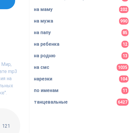
на маму
202
на мужа
990
на папу
85
на ребенка
12
на родню
13
 Мир,
на смс
1035
ате mp3
ия на
нарезки
104
ильных
по именам
11
е".
танцевальные
6427
!!
121