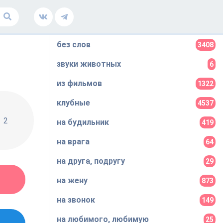
без слов
3408
звуки животных
6
из фильмов
1322
клубные
4537
2
на будильник
419
на врага
64
на друга, подругу
29
на жену
873
на звонок
149
на любимого, любимую
25