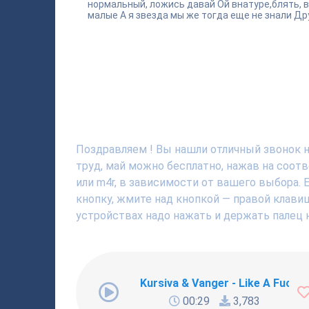
нормальный, ложись давай Ой внатуре,блять, в
малые А я звезда мы же тогда еще не знали Дру
Поздравляем ! Вы нашли отличный звонок н
труд, май можно бесплатно, нажав на соот
или m4r, в зависимости от вашего выбора. 
кнопку, жмите над кнопкой — правой клавиш
устройствах надо нажать и держать палец н
Kursiva & Vanger - Like A Fucki
00:29
3,783