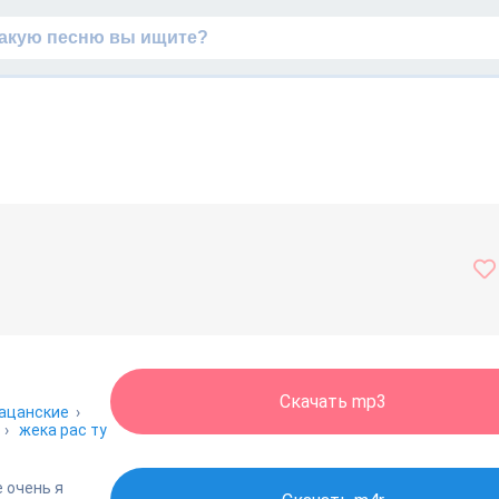
Скачать mp3
ацанские
›
›
жека рас ту
е очень я