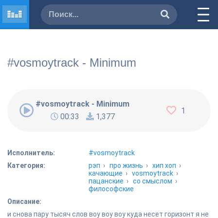
#vosmoytrack - Minimum
#vosmoytrack - Minimum
1
00:33
1,377
Исполнитель:
#vosmoytrack
Категория:
рэп
›
про жизнь
›
хип хоп
›
качающие
›
vosmoytrack
›
пацанские
›
со смыслом
›
философские
Описание:
и снова пару тысяч слов воу воу воу куда несет горизонт я не