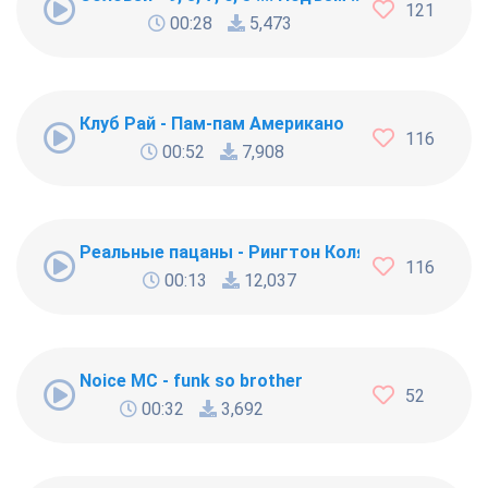
121
00:28
5,473
Клуб Рай - Пам-пам Американо
116
00:52
7,908
Реальные пацаны - Рингтон Коляна
116
00:13
12,037
Noice MC - funk so brother
52
00:32
3,692