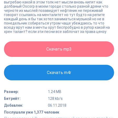
выгребаю какой в этом толк нет мысли вновь кипят как
долбаный Oscorp в моем городе столько разной дряни что
черноте их мыслей позавидует нефтяник не переживай
говорят ссылаясь на менталитет но тут будто на репите
каждый день я бы так хотел заниматься музыкой но не в
понедельник собираться утром чаще убеждаюсь то что
всюду врут нам а мечты орут беспробудно в рупор какой на
хрен талант? если эти песни все заблочат за права цензу
Скачать mp3
Скачать m4r
Размер:
1.24 MB
Битрейт:
128 kb/s
Добавлен:
06.11.2018
Послушали уже 1,377 человек