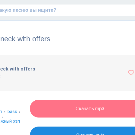
neck with offers
neck with offers
8
Скачать mp3
п
›
bass
›
е
›
ежный рэп