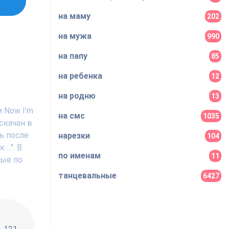
на маму
202
на мужа
990
на папу
85
на ребенка
12
на родню
13
 Now I'm
на смс
1035
скачан в
ь после
нарезки
104
..". В
по именам
11
ные по
танцевальные
6427
!!