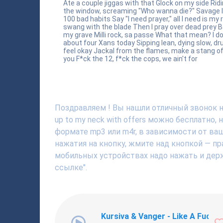
Ate a couple jiggas with that Glock on my side Rid
the window, screaming "Who wanna die?" Savage li
100 bad habits Say "I need prayer," all I need is my 
swang with the blade Then I pray over dead prey Ba
my grave Milli rock, sa passe What that mean? I do
about four Xans today Sipping lean, dying slow, 
feel okay Jackal from the flames, make a stang of 
you F*ck the 12, f*ck the cops, we ain't for
Поздравляем ! Вы нашли отличный звонок н
up to my neck with offers можно бесплатно
формате mp3 или m4r, в зависимости от ва
нажатия на кнопку, жмите над кнопкой — пр
мобильных устройствах надо нажать и держ
ссылке".
Kursiva & Vanger - Like A Fucki