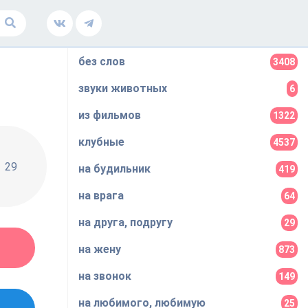
без слов
3408
звуки животных
6
из фильмов
1322
клубные
4537
29
на будильник
419
на врага
64
на друга, подругу
29
на жену
873
на звонок
149
на любимого, любимую
25