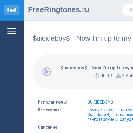
FreeRingtones.ru
$uicideboy$ - Now I'm up to my 
$uicideboy$ - Now I'm up to my 
00:39
2,45
Исполнитель:
$UICIDEBOY$
Категория:
крутые
›
рэп
›
хип хо
$uicideboy$
›
опасны
гангстерские
›
заруб
Описание: