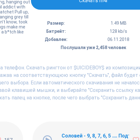
Скачать m4r
ing, hanging out
l addict with
ratchet Pull up,
nging grey till
n't know, took
Размер:
1.49 MB
drugs make me
Битрейт:
128 kb/s
a b*tch like
Добавлен:
06.11.2018
Послушали уже 2,458 человек
а телефон. Скачать рингтон от $UICIDEBOY$ из композиции
, нажав на соответствующюю кнопку "Скачать", файл будет 
шего выбора. Если автоматического скачивания не началос
авой клавишей мышки, и выбирайте "Сохранить ссылку как .
ать палец на кнопке, после чего выбрать "Сохранить дан
ng Newbie
Соловей - 9, 8, 7, 6, 5 .... Подъём !