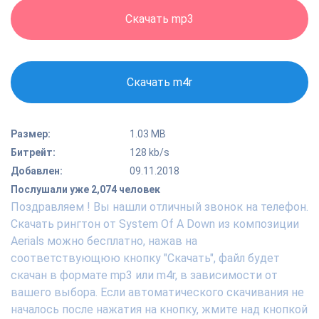
Скачать mp3
Скачать m4r
Размер:
1.03 MB
Битрейт:
128 kb/s
Добавлен:
09.11.2018
Послушали уже 2,074 человек
Поздравляем ! Вы нашли отличный звонок на телефон.
Скачать рингтон от System Of A Down из композиции
Aerials можно бесплатно, нажав на
соответствующюю кнопку "Скачать", файл будет
скачан в формате mp3 или m4r, в зависимости от
вашего выбора. Если автоматического скачивания не
началось после нажатия на кнопку, жмите над кнопкой