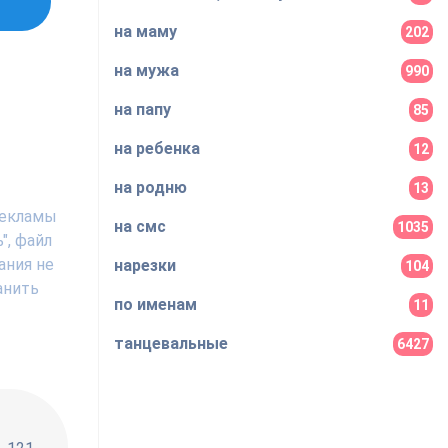
на маму
202
на мужа
990
на папу
85
на ребенка
12
на родню
13
рекламы
на смс
1035
", файл
ания не
нарезки
104
анить
по именам
11
танцевальные
6427
!!