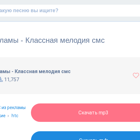
ламы - Классная мелодия смс
амы - Классная мелодия смс
11,757
 из рекламы
Скачать mp3
кие
›
htc