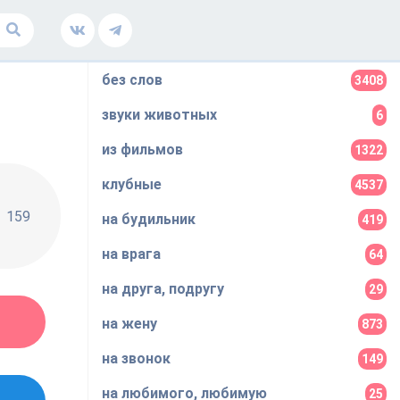
без слов
3408
звуки животных
6
из фильмов
1322
клубные
4537
159
на будильник
419
на врага
64
на друга, подругу
29
на жену
873
на звонок
149
на любимого, любимую
25