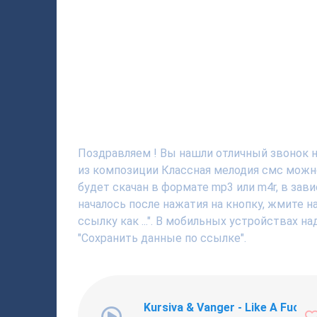
Поздравляем ! Вы нашли отличный звонок н
из композиции Классная мелодия смс можн
будет скачан в формате mp3 или m4r, в зав
началось после нажатия на кнопку, жмите 
ссылку как ...". В мобильных устройствах н
"Сохранить данные по ссылке".
Kursiva & Vanger - Like A Fucki