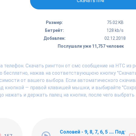
Скачать m4r
Размер:
75.02 KB
Битрейт:
128 kb/s
Добавлен:
02.12.2018
Послушали уже 11,757 человек
а телефон. Скачать рингтон от смс сообщение на HTC из 
о бесплатно, нажав на соответствующюю кнопку "Скачать
исимости от вашего выбора. Если автоматического скачив
над кнопкой — правой клавишей мышки, и выбирайте "Сохр
адо нажать и держать палец на кнопке, после чего выбрать
ng Newbie
Соловей - 9, 8, 7, 6, 5 .... Подъём !