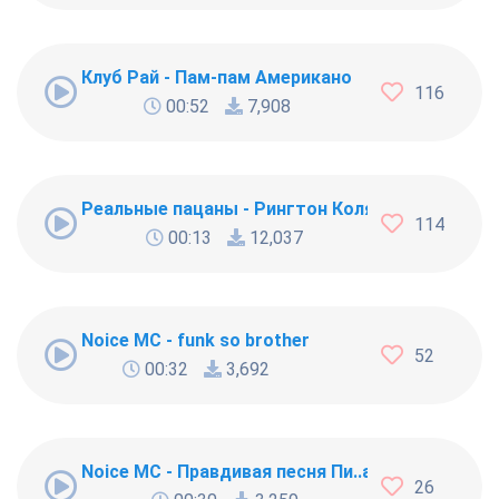
Клуб Рай - Пам-пам Американо
116
00:52
7,908
Реальные пацаны - Рингтон Коляна
114
00:13
12,037
Noice MC - funk so brother
52
00:32
3,692
Noice MC - Правдивая песня Пи..абола
26