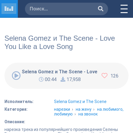
Selena Gomez и The Scene - Love
You Like a Love Song
Selena Gomez и The Scene - Love You Like a Lov
126
00:44
17,958
Исполнитель:
Selena Gomez и The Scene
Категория:
нарезки
›
на жену
›
на любимого,
любимую
›
на звонок
Описание:
нарезка трека из популярнейшего произведения Селены