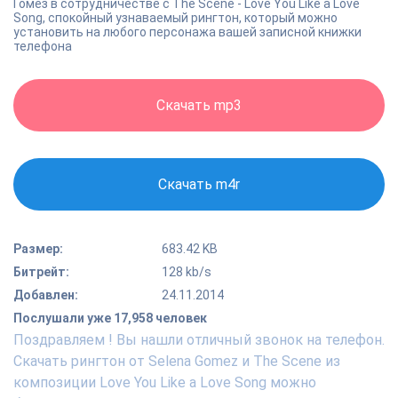
Гомез в сотрудничестве с The Scene - Love You Like a Love
Song, спокойный узнаваемый рингтон, который можно
установить на любого персонажа вашей записной книжки
телефона
Скачать mp3
Скачать m4r
Размер:
683.42 KB
Битрейт:
128 kb/s
Добавлен:
24.11.2014
Послушали уже 17,958 человек
Поздравляем ! Вы нашли отличный звонок на телефон.
Скачать рингтон от Selena Gomez и The Scene из
композиции Love You Like a Love Song можно