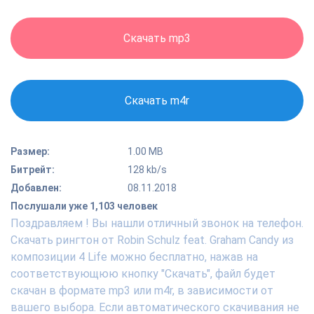
Скачать mp3
Скачать m4r
Размер:
1.00 MB
Битрейт:
128 kb/s
Добавлен:
08.11.2018
Послушали уже 1,103 человек
Поздравляем ! Вы нашли отличный звонок на телефон.
Скачать рингтон от Robin Schulz feat. Graham Candy из
композиции 4 Life можно бесплатно, нажав на
соответствующюю кнопку "Скачать", файл будет
скачан в формате mp3 или m4r, в зависимости от
вашего выбора. Если автоматического скачивания не