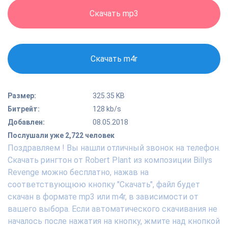
Скачать mp3
Скачать m4r
Размер:
325.35 KB
Битрейт:
128 kb/s
Добавлен:
08.05.2018
Послушали уже 2,722 человек
Поздравляем ! Вы нашли отличный звонок на телефон.
Скачать рингтон от Robert Plant из композиции Billys
Revenge можно бесплатно, нажав на
соответствующюю кнопку "Скачать", файл будет
скачан в формате mp3 или m4r, в зависимости от
вашего выбора. Если автоматического скачивания не
началось после нажатия на кнопку, жмите над кнопкой