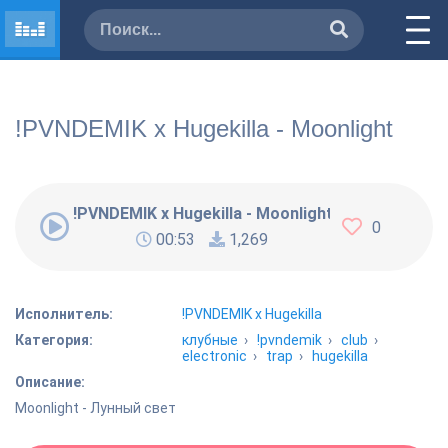
!PVNDEMIK x Hugekilla - Moonlight
!PVNDEMIK x Hugekilla - Moonlight
0
00:53
1,269
Исполнитель:
!PVNDEMIK x Hugekilla
Категория:
клубные
›
!pvndemik
›
club
›
electronic
›
trap
›
hugekilla
Описание:
Moonlight - Лунный свет