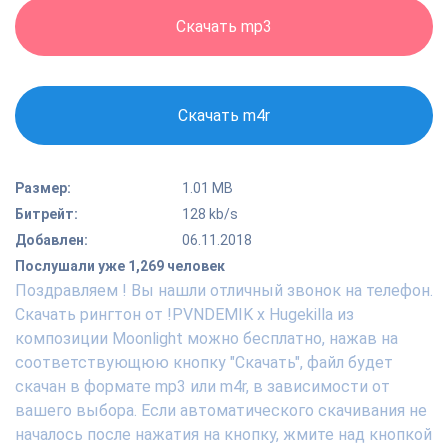
Скачать mp3
Скачать m4r
Размер:
1.01 MB
Битрейт:
128 kb/s
Добавлен:
06.11.2018
Послушали уже 1,269 человек
Поздравляем ! Вы нашли отличный звонок на телефон.
Скачать рингтон от !PVNDEMIK x Hugekilla из
композиции Moonlight можно бесплатно, нажав на
соответствующюю кнопку "Скачать", файл будет
скачан в формате mp3 или m4r, в зависимости от
вашего выбора. Если автоматического скачивания не
началось после нажатия на кнопку, жмите над кнопкой