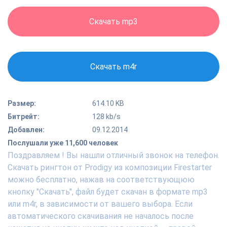
Скачать mp3
Скачать m4r
Размер:
614.10 KB
Битрейт:
128 kb/s
Добавлен:
09.12.2014
Послушали уже 11,600 человек
Поздравляем ! Вы нашли отличный звонок на телефон.
Скачать рингтон от Prodigy из композиции Firestarter
можно бесплатно, нажав на соответствующюю
кнопку "Скачать", файл будет скачан в формате mp3
или m4r, в зависимости от вашего выбора. Если
автоматического скачивания не началось после