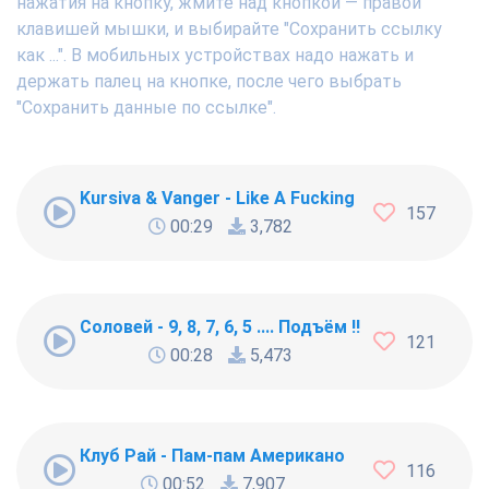
нажатия на кнопку, жмите над кнопкой — правой
клавишей мышки, и выбирайте "Сохранить ссылку
как ...". В мобильных устройствах надо нажать и
держать палец на кнопке, после чего выбрать
"Сохранить данные по ссылке".
Kursiva & Vanger - Like A Fucking Newbie
157
00:29
3,782
Соловей - 9, 8, 7, 6, 5 .... Подъём !!!
121
00:28
5,473
Клуб Рай - Пам-пам Американо
116
00:52
7,907