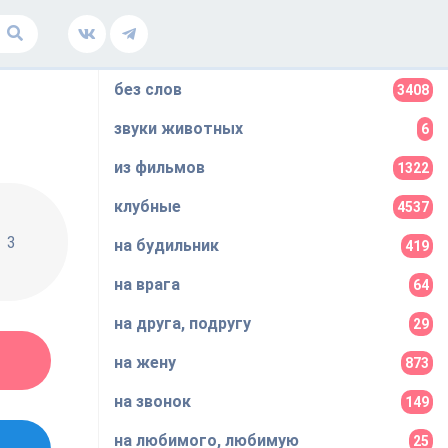
без слов
3408
звуки животных
6
из фильмов
1322
клубные
4537
3
на будильник
419
на врага
64
на друга, подругу
29
на жену
873
на звонок
149
на любимого, любимую
25