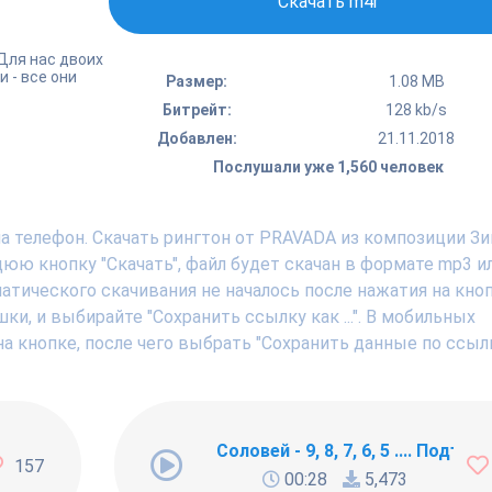
Скачать m4r
 Для нас двоих
и - все они
Размер:
1.08 MB
Битрейт:
128 kb/s
Добавлен:
21.11.2018
Послушали уже 1,560 человек
а телефон. Скачать рингтон от PRAVADA из композиции З
ю кнопку "Скачать", файл будет скачан в формате mp3 ил
тического скачивания не началось после нажатия на кноп
, и выбирайте "Сохранить ссылку как ...". В мобильных
а кнопке, после чего выбрать "Сохранить данные по ссылк
ng Newbie
Соловей - 9, 8, 7, 6, 5 .... Подъём !
157
00:28
5,473