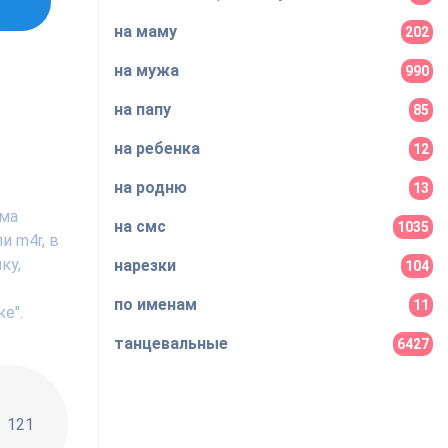
на маму
202
на мужа
990
на папу
85
на ребенка
12
на родню
13
има
на смс
1035
и m4r, в
ку,
нарезки
104
по именам
11
е".
танцевальные
6427
!!
121