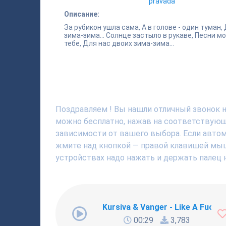
pravada
Описание:
За рубикон ушла сама, А в голове - один туман,
зима-зима... Солнце застыло в рукаве, Песни мо
тебе, Для нас двоих зима-зима...
Поздравляем ! Вы нашли отличный звонок н
можно бесплатно, нажав на соответствующю
зависимости от вашего выбора. Если автома
жмите над кнопкой — правой клавишей мышки
устройствах надо нажать и держать палец н
Kursiva & Vanger - Like A Fucki
00:29
3,783