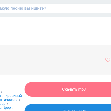
Скачать mp3
›
е
›
красивый
нтические
›
 pop
›
britpop
›