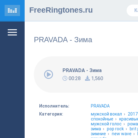
FreeRingtones.ru
PRAVADA - Зима
PRAVADA - Зима
00:28
1,560
Исполнитель:
PRAVADA
Категория:
мужской вокал
›
2017
спокойные
›
красивы
мужской голос
›
рома
зима
›
pop rock
›
brit
зимние
›
new wave
›