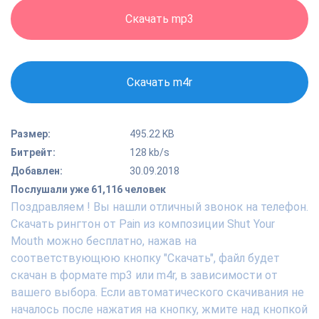
Скачать mp3
Скачать m4r
Размер:
495.22 KB
Битрейт:
128 kb/s
Добавлен:
30.09.2018
Послушали уже 61,116 человек
Поздравляем ! Вы нашли отличный звонок на телефон.
Скачать рингтон от Pain из композиции Shut Your
Mouth можно бесплатно, нажав на
соответствующюю кнопку "Скачать", файл будет
скачан в формате mp3 или m4r, в зависимости от
вашего выбора. Если автоматического скачивания не
началось после нажатия на кнопку, жмите над кнопкой