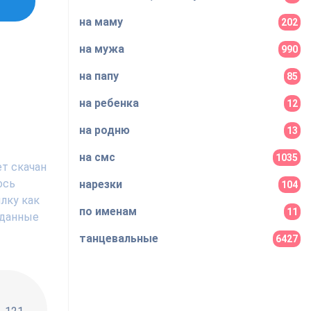
на маму
202
на мужа
990
на папу
85
на ребенка
12
на родню
13
на смс
1035
т скачан
ось
нарезки
104
лку как
по именам
11
 данные
танцевальные
6427
!!