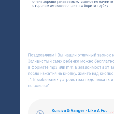
очень хорошо узнаваемым, главное не начните 
сторонам смеющееся дитя, а берите трубку
Поздравляем ! Вы нашли отличный звонок н
Заливистый смех ребенка можно бесплатно,
в формате mp3 или m4r, в зависимости от 
после нажатия на кнопку, жмите над кнопк
...". В мобильных устройствах надо нажать 
по ссылке".
Kursiva & Vanger - Like A Fucki