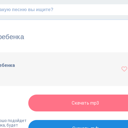
ребенка
ебенка
Скачать mp3
рошо подойдет
ка, будет