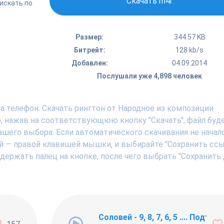
Скачать m4r
искать по
Размер:
344.57 KB
Битрейт:
128 kb/s
Добавлен:
04.09.2014
Послушали уже 4,898 человек
а телефон. Скачать рингтон от Народное из композиции
 нажав на соответствующюю кнопку "Скачать", файл буде
вашего выбора. Если автоматического скачивания не начал
ой — правой клавишей мышки, и выбирайте "Сохранить ссы
и держать палец на кнопке, после чего выбрать "Сохранить
ng Newbie
Соловей - 9, 8, 7, 6, 5 .... Подъём !