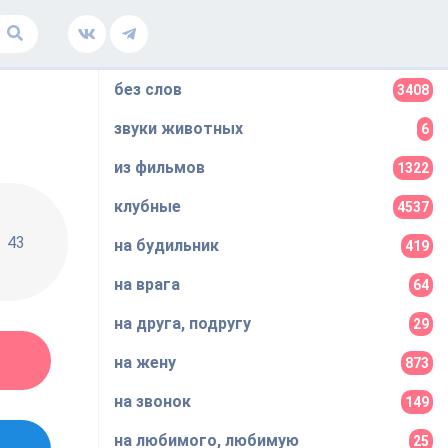
без слов
3408
звуки животных
6
из фильмов
1322
клубные
4537
43
на будильник
419
на врага
64
на друга, подругу
29
на жену
873
на звонок
149
на любимого, любимую
25