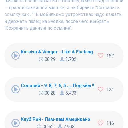
началось после нажатия на кнопку, жмите над кнопкой
— правой клавишей мышки, и выбирайте "Сохранить
ссылку как ...". В мобильных устройствах надо нажать
и держать палец на кнопке, после чего выбрать
"Сохранить данные по ссылке".
Kursiva & Vanger - Like A Fucking Newbie
157
00:29
3,782
Соловей - 9, 8, 7, 6, 5 .... Подъём !!!
121
00:28
5,473
Клуб Рай - Пам-пам Американо
116
00:52
7,908