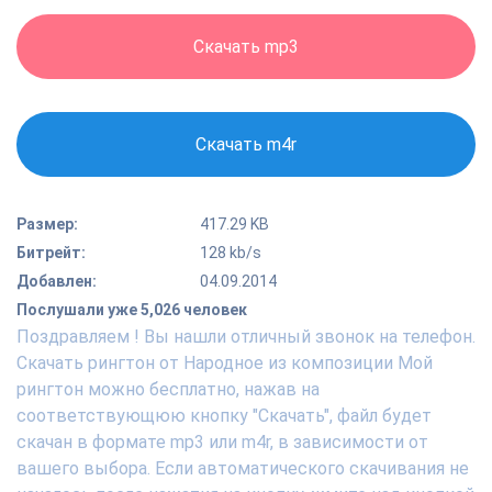
Скачать mp3
Скачать m4r
Размер:
417.29 KB
Битрейт:
128 kb/s
Добавлен:
04.09.2014
Послушали уже 5,026 человек
Поздравляем ! Вы нашли отличный звонок на телефон.
Скачать рингтон от Народное из композиции Мой
рингтон можно бесплатно, нажав на
соответствующюю кнопку "Скачать", файл будет
скачан в формате mp3 или m4r, в зависимости от
вашего выбора. Если автоматического скачивания не