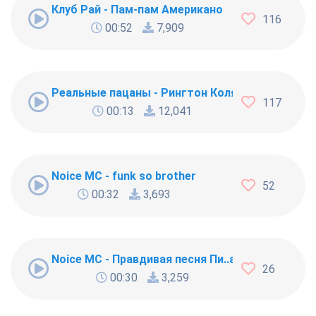
Клуб Рай - Пам-пам Американо
116
00:52
7,909
Реальные пацаны - Рингтон Коляна
117
00:13
12,041
Noice MC - funk so brother
52
00:32
3,693
Noice MC - Правдивая песня Пи..абола
26
00:30
3,259