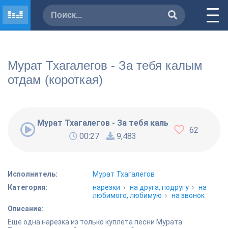
Мурат Тхагалегов - За тебя калым
отдам (короткая)
Мурат Тхагалегов - За тебя калым отдам (кор
62
00:27
9,483
Исполнитель:
Мурат Тхагалегов
Категория:
нарезки
›
на друга, подругу
›
на
любимого, любимую
›
на звонок
Описание:
Еще одна нарезка из только куплета песни Мурата