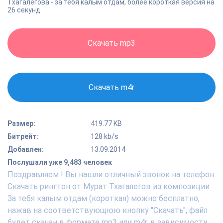
Тхагалегова - за тебя калым отдам, более короткая версия на
26 секунд
Скачать mp3
Скачать m4r
Размер:
419.77 KB
Битрейт:
128 kb/s
Добавлен:
13.09.2014
Послушали уже 9,483 человек
Поздравляем ! Вы нашли отличный звонок на телефон.
Скачать рингтон от Мурат Тхагалегов из композиции
За тебя калым отдам (короткая) можно бесплатно,
нажав на соответствующюю кнопку "Скачать", файл
будет скачан в формате mp3 или m4r, в зависимости